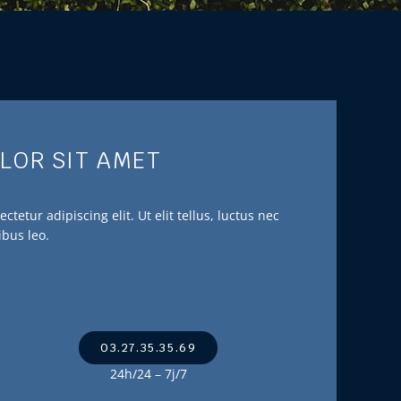
LOR SIT AMET
tetur adipiscing elit. Ut elit tellus, luctus nec
ibus leo.
03.27.35.35.69
24h/24 – 7j/7