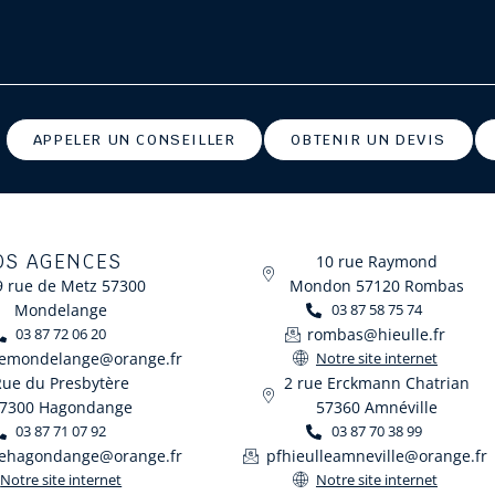
APPELER UN CONSEILLER
OBTENIR UN DEVIS
OS AGENCES
10 rue Raymond
9 rue de Metz 57300
Mondon 57120 Rombas
Mondelange
03 87 58 75 74
rombas@hieulle.fr
03 87 72 06 20
lemondelange@orange.fr
Notre site internet
Rue du Presbytère
2 rue Erckmann Chatrian
7300 Hagondange
57360 Amnéville
03 87 71 07 92
03 87 70 38 99
lehagondange@orange.fr
pfhieulleamneville@orange.fr
Notre site internet
Notre site internet